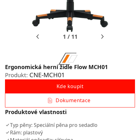
1
/
11
Ergonomická herní židle Flow MCH01
CNE-MCH01
Produkt:
Kde koupit
Dokumentace
Produktové vlastnosti
Typ pěny: Speciální pěna pro sedadlo
Rám: plastový