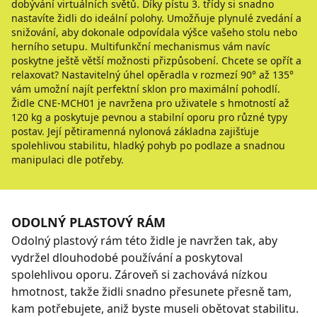
dobývání virtuálních světů. Díky pístu 3. třídy si snadno
nastavíte židli do ideální polohy. Umožňuje plynulé zvedání a
snižování, aby dokonale odpovídala výšce vašeho stolu nebo
herního setupu. Multifunkční mechanismus vám navíc
poskytne ještě větší možnosti přizpůsobení. Chcete se opřít a
relaxovat? Nastavitelný úhel opěradla v rozmezí 90° až 135°
vám umožní najít perfektní sklon pro maximální pohodlí.
Židle CNE-MCH01 je navržena pro uživatele s hmotností až
120 kg a poskytuje pevnou a stabilní oporu pro různé typy
postav. Její pětiramenná nylonová základna zajišťuje
spolehlivou stabilitu, hladký pohyb po podlaze a snadnou
manipulaci dle potřeby.
ODOLNÝ PLASTOVÝ RÁM
Odolný plastový rám této židle je navržen tak, aby
vydržel dlouhodobé používání a poskytoval
spolehlivou oporu. Zároveň si zachovává nízkou
hmotnost, takže židli snadno přesunete přesně tam,
kam potřebujete, aniž byste museli obětovat stabilitu.