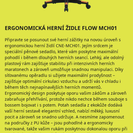
ERGONOMICKÁ HERNÍ ŽIDLE FLOW MCH01
Připravte se posunout své herní zážitky na novou úroveň s
ergonomickou herní židlí CNE-MCH01. Jejím srdcem je
speciální pěnové sedadlo, které vám poskytne maximální
pohodlí i během dlouhých herních seancí. Lehký, ale odolný
plastový rám zajišťuje stabilitu při intenzivních herních
maratonech a zároveň umožňuje snadnou manipulaci. Díky
síťovanému opěradlu si užijete maximální prodyšnost –
zajišťuje optimální cirkulaci vzduchu a udrží vás v chladu i
během těch nejnapínavějších herních momentů.
Ergonomický design poskytuje oporu vašim zádům a zároveň
zabraňuje přehřívání, protože nikdo nechce během souboje s
bossem bojovat i s potem. Potah sedadla z ekokůže dodává
vaší herní sestavě elegantní vzhled, nabízí měkký, luxusní
pocit a zároveň se snadno udržuje. A nesmíme zapomenout
na područky z PU kůže – jsou pohodlné a ergonomicky
tvarované, takže vašim rukám poskytnou dokonalou oporu při