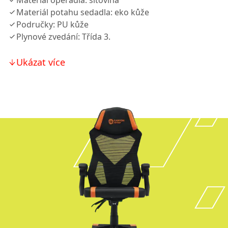
Materiál opěradla: síťovina
Materiál potahu sedadla: eko kůže
Područky: PU kůže
Plynové zvedání: Třída 3.
Ukázat více