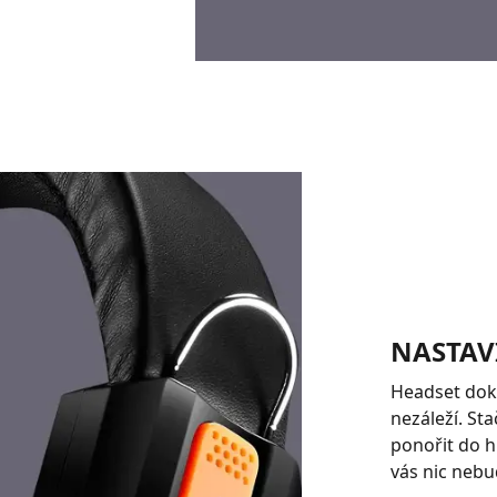
NASTAV
Headset doko
nezáleží. St
ponořit do h
vás nic nebud