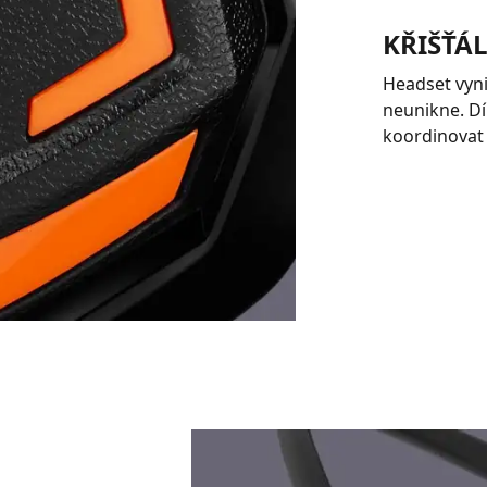
KŘIŠŤÁL
Headset vyn
neunikne. D
koordinovat