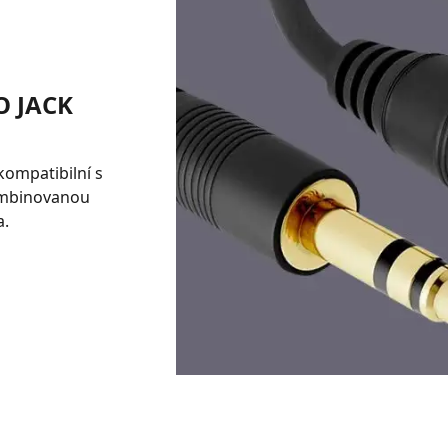
 JACK
kompatibilní s
ombinovanou
a.