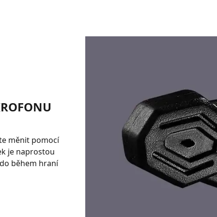
IKROFONU
ete měnit pomocí
ek je naprostou
 kdo během hraní