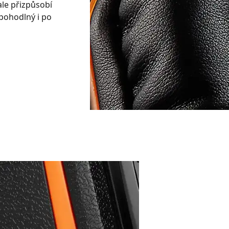
le přizpůsobí
 pohodlný i po