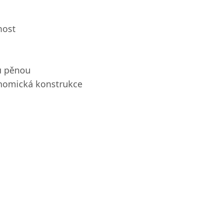
most
u pěnou
onomická konstrukce
s