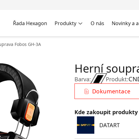
Řada Hexagon
Produkty
O nás
Novinky a a
uprava Fobos GH-3A
Herní soupr
CN
Barva:
Produkt:
Dokumentace
Kde zakoupit produkty
DATART