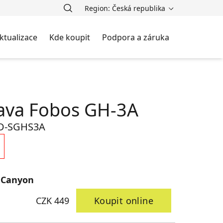
Region: Česká republika
ktualizace
Kde koupit
Podpora a záruka
ava Fobos GH-3A
D-SGHS3A
 Canyon
CZK 449
Koupit online