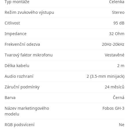
Typ montáže
Čelenka
Režim zvukového výstupu
Stereo
Citlivost
95 dB
Impedance
32 Ohm
Frekvenční odezva
20Hz-20kHz
Tvarový faktor mikrofonu
Vestavěné
Délka kabelu
2 m
Audio rozhraní
2 (3.5-mm minijack)
Záruční podmínky
24 měsíců
Barva
Černá
Název marketingového
Fobos GH-3
modelu
RGB podsvícení
Ne